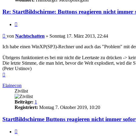
Re: StartBildschirme: Buttons reagieren nicht immer 
Zitieren
Beitrag
von
Nachtschatten
»
Sonntag 17. März 2013, 22:44
Ich habe einen WinXP(SP3)-Rechner und auch das "Problem" mit den 
Übrigens funktioniert es bei mir nicht die Leertaste zu drücken -> kei
Die letzte Stimme, die man hört, bevor die Welt explodiert, wird die 
(Peter Ustinov)
Nach
oben
Elainecon
Zivilist
Beiträge:
1
Registriert:
Montag 7. Oktober 2019, 10:20
StartBildschirme Buttons reagieren nicht immer sofor
Zitieren