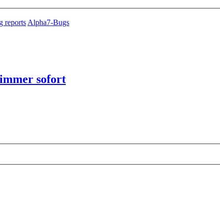
 reports
Alpha7-Bugs
 immer sofort