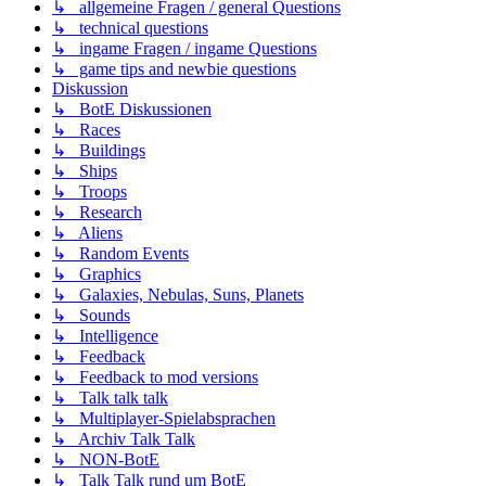
↳ allgemeine Fragen / general Questions
↳ technical questions
↳ ingame Fragen / ingame Questions
↳ game tips and newbie questions
Diskussion
↳ BotE Diskussionen
↳ Races
↳ Buildings
↳ Ships
↳ Troops
↳ Research
↳ Aliens
↳ Random Events
↳ Graphics
↳ Galaxies, Nebulas, Suns, Planets
↳ Sounds
↳ Intelligence
↳ Feedback
↳ Feedback to mod versions
↳ Talk talk talk
↳ Multiplayer-Spielabsprachen
↳ Archiv Talk Talk
↳ NON-BotE
↳ Talk Talk rund um BotE