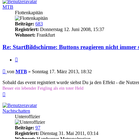
MTB
Flottenkapitän
Beiträge:
683
Registriert:
Donnerstag 12. Juni 2008, 15:37
Wohnort:
Frankfurt
Re: StartBildschirme: Buttons reagieren nicht immer 
Zitieren
Beitrag
von
MTB
»
Sonntag 17. März 2013, 18:32
Sobald das event registriert wurde siehst Du ja den Effekt - die Nutze
Besser ein lebender Feigling als ein toter Held
Nach
oben
Nachtschatten
Unteroffizier
Beiträge:
97
Registriert:
Dienstag 31. Mai 2011, 03:14
Wohnort:
Hamburger Metropolregion