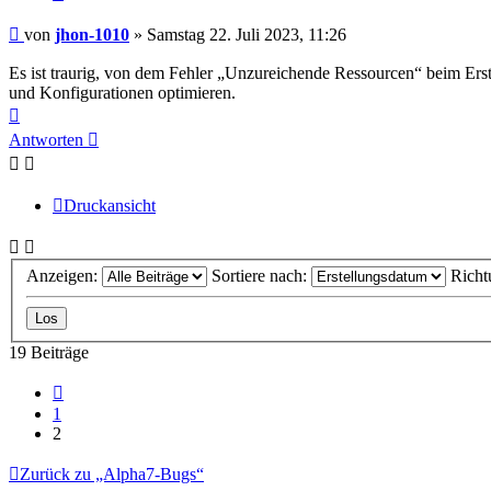
Beitrag
von
jhon-1010
»
Samstag 22. Juli 2023, 11:26
Es ist traurig, von dem Fehler „Unzureichende Ressourcen“ beim Ers
und Konfigurationen optimieren.
Nach
oben
Antworten
Druckansicht
Anzeigen:
Sortiere nach:
Richt
19 Beiträge
Vorherige
1
2
Zurück zu „Alpha7-Bugs“