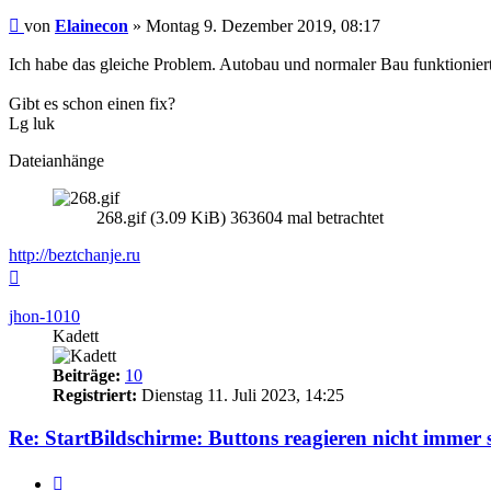
Beitrag
von
Elainecon
»
Montag 9. Dezember 2019, 08:17
Ich habe das gleiche Problem. Autobau und normaler Bau funktionier
Gibt es schon einen fix?
Lg luk
Dateianhänge
268.gif (3.09 KiB) 363604 mal betrachtet
http://beztchanje.ru
Nach
oben
jhon-1010
Kadett
Beiträge:
10
Registriert:
Dienstag 11. Juli 2023, 14:25
Re: StartBildschirme: Buttons reagieren nicht immer 
Zitieren