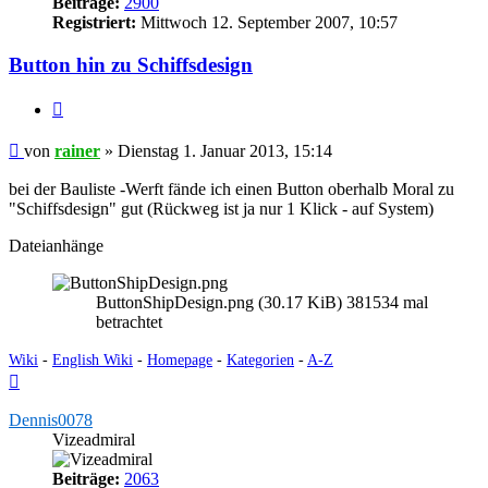
Beiträge:
2900
Registriert:
Mittwoch 12. September 2007, 10:57
Button hin zu Schiffsdesign
Zitieren
Beitrag
von
rainer
»
Dienstag 1. Januar 2013, 15:14
bei der Bauliste -Werft fände ich einen Button oberhalb Moral zu
"Schiffsdesign" gut (Rückweg ist ja nur 1 Klick - auf System)
Dateianhänge
ButtonShipDesign.png (30.17 KiB) 381534 mal
betrachtet
Wiki
-
English Wiki
-
Homepage
-
Kategorien
-
A-Z
Nach
oben
Dennis0078
Vizeadmiral
Beiträge:
2063