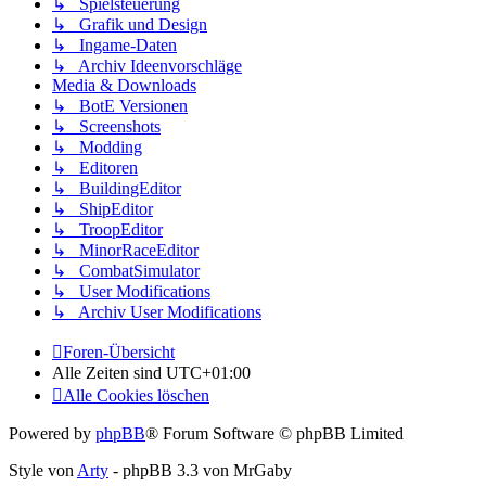
↳ Spielsteuerung
↳ Grafik und Design
↳ Ingame-Daten
↳ Archiv Ideenvorschläge
Media & Downloads
↳ BotE Versionen
↳ Screenshots
↳ Modding
↳ Editoren
↳ BuildingEditor
↳ ShipEditor
↳ TroopEditor
↳ MinorRaceEditor
↳ CombatSimulator
↳ User Modifications
↳ Archiv User Modifications
Foren-Übersicht
Alle Zeiten sind
UTC+01:00
Alle Cookies löschen
Powered by
phpBB
® Forum Software © phpBB Limited
Style von
Arty
- phpBB 3.3 von MrGaby