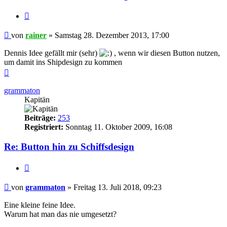
Zitieren
Beitrag
von
rainer
»
Samstag 28. Dezember 2013, 17:00
Dennis Idee gefällt mir (sehr)
, wenn wir diesen Button nutzen,
um damit ins Shipdesign zu kommen
Nach
oben
grammaton
Kapitän
Beiträge:
253
Registriert:
Sonntag 11. Oktober 2009, 16:08
Re: Button hin zu Schiffsdesign
Zitieren
Beitrag
von
grammaton
»
Freitag 13. Juli 2018, 09:23
Eine kleine feine Idee.
Warum hat man das nie umgesetzt?