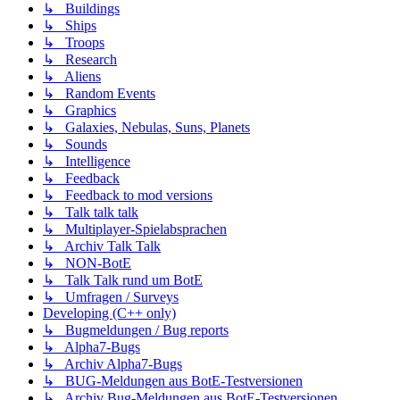
↳ Buildings
↳ Ships
↳ Troops
↳ Research
↳ Aliens
↳ Random Events
↳ Graphics
↳ Galaxies, Nebulas, Suns, Planets
↳ Sounds
↳ Intelligence
↳ Feedback
↳ Feedback to mod versions
↳ Talk talk talk
↳ Multiplayer-Spielabsprachen
↳ Archiv Talk Talk
↳ NON-BotE
↳ Talk Talk rund um BotE
↳ Umfragen / Surveys
Developing (C++ only)
↳ Bugmeldungen / Bug reports
↳ Alpha7-Bugs
↳ Archiv Alpha7-Bugs
↳ BUG-Meldungen aus BotE-Testversionen
↳ Archiv Bug-Meldungen aus BotE-Testversionen