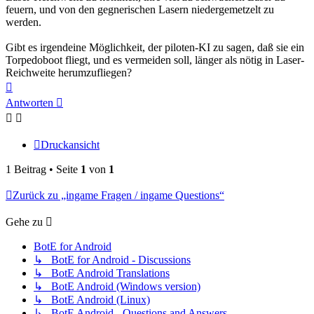
feuern, und von den gegnerischen Lasern niedergemetzelt zu
werden.
Gibt es irgendeine Möglichkeit, der piloten-KI zu sagen, daß sie ein
Torpedoboot fliegt, und es vermeiden soll, länger als nötig in Laser-
Reichweite herumzufliegen?
Nach
oben
Antworten
Druckansicht
1 Beitrag • Seite
1
von
1
Zurück zu „ingame Fragen / ingame Questions“
Gehe zu
BotE for Android
↳ BotE for Android - Discussions
↳ BotE Android Translations
↳ BotE Android (Windows version)
↳ BotE Android (Linux)
↳ BotE Android - Questions and Answers