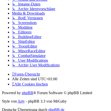
↳ Ingame-Daten
↳ Archiv Ideenvorschläge
Media & Downloads
↳ BotE Versionen
↳ Screenshots
↳ Modding
↳ Editoren
↳ BuildingEditor
↳ ShipEditor
↳ TroopEditor
↳ MinorRaceEditor
↳ CombatSimulator
↳ User Modifications
↳ Archiv User Modifications
Foren-Übersicht
Alle Zeiten sind
UTC+01:00
Alle Cookies löschen
Powered by
phpBB
® Forum Software © phpBB Limited
Style von
Arty
- phpBB 3.3 von MrGaby
Deutsche Übersetzung durch
phpBB.de