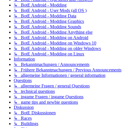
↳ BotE Android - Modding
↳ BotE Android - User Mods (all OS )
↳ BotE Android - Modding Data
↳ BotE Android - Modding Graphics
↳ BotE Android - Modding Sounds
↳ BotE Android - Modding Anything else
↳ BotE Android - Modding on Android
↳ BotE Android - Modding on Windows 10
↳ BotE Android - Modding on older Windows
↳ BotE Android - Modding on Linux
Information
↳ Bekanntmachungen / Announcements
↳ Frühere Bekanntmachungen / Previous Announcements
↳ allgemeine Informationen / general information
Questions
↳ allgemeine Fragen / general Questions
↳ technical questions
↳ ingame Fragen / ingame Questions
↳ game tips and newbie questions
Diskussion
↳ BotE Diskussionen
↳ Races
↳ Buildings