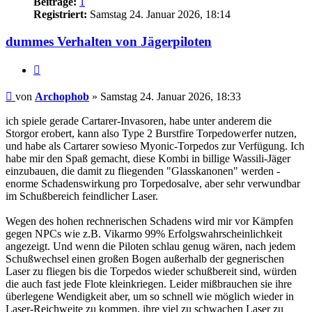
Beiträge:
1
Registriert:
Samstag 24. Januar 2026, 18:14
dummes Verhalten von Jägerpiloten
Zitieren
Beitrag
von
Archophob
»
Samstag 24. Januar 2026, 18:33
ich spiele gerade Cartarer-Invasoren, habe unter anderem die
Storgor erobert, kann also Type 2 Burstfire Torpedowerfer nutzen,
und habe als Cartarer sowieso Myonic-Torpedos zur Verfügung. Ich
habe mir den Spaß gemacht, diese Kombi in billige Wassili-Jäger
einzubauen, die damit zu fliegenden "Glasskanonen" werden -
enorme Schadenswirkung pro Torpedosalve, aber sehr verwundbar
im Schußbereich feindlicher Laser.
Wegen des hohen rechnerischen Schadens wird mir vor Kämpfen
gegen NPCs wie z.B. Vikarmo 99% Erfolgswahrscheinlichkeit
angezeigt. Und wenn die Piloten schlau genug wären, nach jedem
Schußwechsel einen großen Bogen außerhalb der gegnerischen
Laser zu fliegen bis die Torpedos wieder schußbereit sind, würden
die auch fast jede Flote kleinkriegen. Leider mißbrauchen sie ihre
überlegene Wendigkeit aber, um so schnell wie möglich wieder in
Laser-Reichweite zu kommen, ihre viel zu schwachen Laser zu