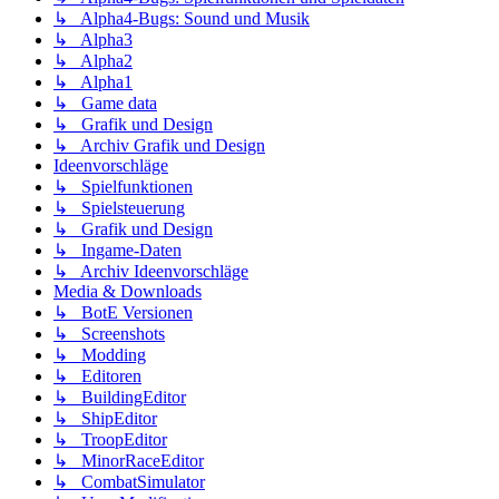
↳ Alpha4-Bugs: Sound und Musik
↳ Alpha3
↳ Alpha2
↳ Alpha1
↳ Game data
↳ Grafik und Design
↳ Archiv Grafik und Design
Ideenvorschläge
↳ Spielfunktionen
↳ Spielsteuerung
↳ Grafik und Design
↳ Ingame-Daten
↳ Archiv Ideenvorschläge
Media & Downloads
↳ BotE Versionen
↳ Screenshots
↳ Modding
↳ Editoren
↳ BuildingEditor
↳ ShipEditor
↳ TroopEditor
↳ MinorRaceEditor
↳ CombatSimulator