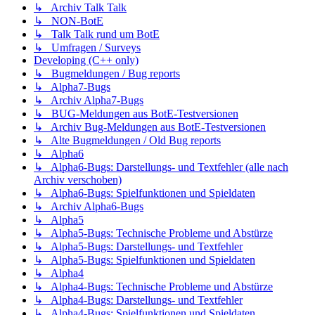
↳ Archiv Talk Talk
↳ NON-BotE
↳ Talk Talk rund um BotE
↳ Umfragen / Surveys
Developing (C++ only)
↳ Bugmeldungen / Bug reports
↳ Alpha7-Bugs
↳ Archiv Alpha7-Bugs
↳ BUG-Meldungen aus BotE-Testversionen
↳ Archiv Bug-Meldungen aus BotE-Testversionen
↳ Alte Bugmeldungen / Old Bug reports
↳ Alpha6
↳ Alpha6-Bugs: Darstellungs- und Textfehler (alle nach
Archiv verschoben)
↳ Alpha6-Bugs: Spielfunktionen und Spieldaten
↳ Archiv Alpha6-Bugs
↳ Alpha5
↳ Alpha5-Bugs: Technische Probleme und Abstürze
↳ Alpha5-Bugs: Darstellungs- und Textfehler
↳ Alpha5-Bugs: Spielfunktionen und Spieldaten
↳ Alpha4
↳ Alpha4-Bugs: Technische Probleme und Abstürze
↳ Alpha4-Bugs: Darstellungs- und Textfehler
↳ Alpha4-Bugs: Spielfunktionen und Spieldaten