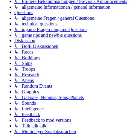
↳ Frühere Bekanntmachungen / Previous Announcements
↳ allgemeine Informationen / general information
Questions
↳ allgemeine Fragen / general Questions
↳ technical questions
↳ ingame Fragen / ingame Questions
↳ game tips and newbie questions
Diskussion
↳ BotE Diskussionen
↳ Races
↳ Buildings
↳ Ships
↳ Troops
↳ Research
↳ Aliens
↳ Random Events
↳ Graphics
↳ Galaxies, Nebulas, Suns, Planets
↳ Sounds
↳ Intelligence
↳ Feedback
↳ Feedback to mod versions
↳ Talk talk talk
↳ Multiplayer-Spielabsprachen