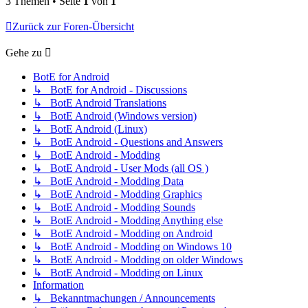
3 Themen • Seite
1
von
1
Zurück zur Foren-Übersicht
Gehe zu
BotE for Android
↳ BotE for Android - Discussions
↳ BotE Android Translations
↳ BotE Android (Windows version)
↳ BotE Android (Linux)
↳ BotE Android - Questions and Answers
↳ BotE Android - Modding
↳ BotE Android - User Mods (all OS )
↳ BotE Android - Modding Data
↳ BotE Android - Modding Graphics
↳ BotE Android - Modding Sounds
↳ BotE Android - Modding Anything else
↳ BotE Android - Modding on Android
↳ BotE Android - Modding on Windows 10
↳ BotE Android - Modding on older Windows
↳ BotE Android - Modding on Linux
Information
↳ Bekanntmachungen / Announcements