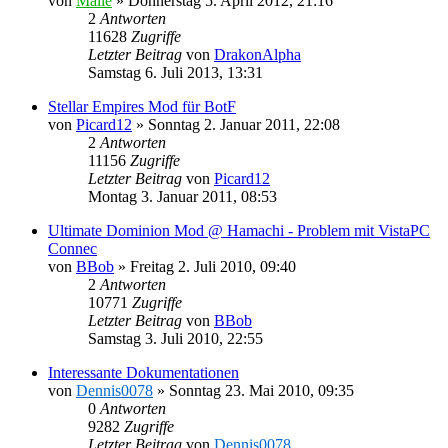
von
Malle
»
Donnerstag 5. April 2012, 21:16
2
Antworten
11628
Zugriffe
Letzter Beitrag
von
DrakonAlpha
Samstag 6. Juli 2013, 13:31
Stellar Empires Mod für BotF
von
Picard12
»
Sonntag 2. Januar 2011, 22:08
2
Antworten
11156
Zugriffe
Letzter Beitrag
von
Picard12
Montag 3. Januar 2011, 08:53
Ultimate Dominion Mod @ Hamachi - Problem mit VistaPC
Connec
von
BBob
»
Freitag 2. Juli 2010, 09:40
2
Antworten
10771
Zugriffe
Letzter Beitrag
von
BBob
Samstag 3. Juli 2010, 22:55
Interessante Dokumentationen
von
Dennis0078
»
Sonntag 23. Mai 2010, 09:35
0
Antworten
9282
Zugriffe
Letzter Beitrag
von
Dennis0078