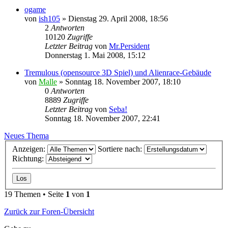
ogame
von
ish105
»
Dienstag 29. April 2008, 18:56
2
Antworten
10120
Zugriffe
Letzter Beitrag
von
Mr.Persident
Donnerstag 1. Mai 2008, 15:12
Tremulous (opensource 3D Spiel) und Alienrace-Gebäude
von
Malle
»
Sonntag 18. November 2007, 18:10
0
Antworten
8889
Zugriffe
Letzter Beitrag
von
Seba!
Sonntag 18. November 2007, 22:41
Neues Thema
Anzeigen:
Sortiere nach:
Richtung:
19 Themen • Seite
1
von
1
Zurück zur Foren-Übersicht