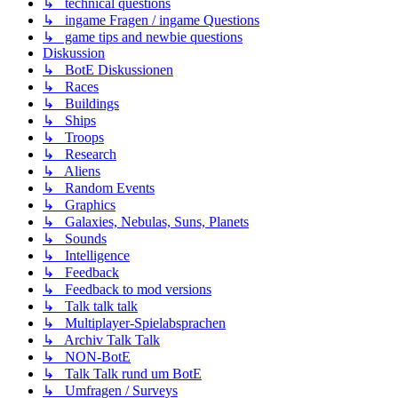
↳ technical questions
↳ ingame Fragen / ingame Questions
↳ game tips and newbie questions
Diskussion
↳ BotE Diskussionen
↳ Races
↳ Buildings
↳ Ships
↳ Troops
↳ Research
↳ Aliens
↳ Random Events
↳ Graphics
↳ Galaxies, Nebulas, Suns, Planets
↳ Sounds
↳ Intelligence
↳ Feedback
↳ Feedback to mod versions
↳ Talk talk talk
↳ Multiplayer-Spielabsprachen
↳ Archiv Talk Talk
↳ NON-BotE
↳ Talk Talk rund um BotE
↳ Umfragen / Surveys