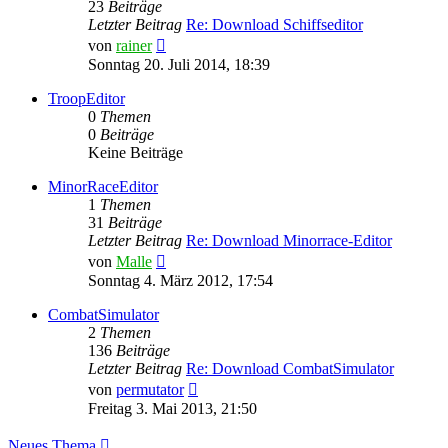
23
Beiträge
Letzter Beitrag
Re: Download Schiffseditor
Neuester
von
rainer
Beitrag
Sonntag 20. Juli 2014, 18:39
TroopEditor
0
Themen
0
Beiträge
Keine Beiträge
MinorRaceEditor
1
Themen
31
Beiträge
Letzter Beitrag
Re: Download Minorrace-Editor
Neuester
von
Malle
Beitrag
Sonntag 4. März 2012, 17:54
CombatSimulator
2
Themen
136
Beiträge
Letzter Beitrag
Re: Download CombatSimulator
Neuester
von
permutator
Beitrag
Freitag 3. Mai 2013, 21:50
Neues Thema