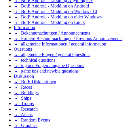
↳ BotE Android - Modding Anything else
↳ BotE Android - Modding on Android
↳ BotE Android - Modding on Windows 10
↳ BotE Android - Modding on older Windows
↳ BotE Android - Modding on Linux
Information
↳ Bekanntmachungen / Announcements
↳ Frühere Bekanntmachungen / Previous Announcements
↳ allgemeine Informationen / general information
Questions
↳ allgemeine Fragen / general Questions
↳ technical questions
↳ ingame Fragen / ingame Questions
↳ game tips and newbie questions
Diskussion
↳ BotE Diskussionen
↳ Races
↳ Buildings
↳ Ships
↳ Troops
↳ Research
↳ Aliens
↳ Random Events
↳ Graphics