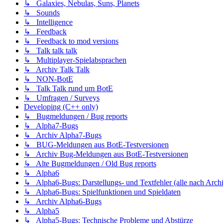
↳ Galaxies, Nebulas, Suns, Planets
↳ Sounds
↳ Intelligence
↳ Feedback
↳ Feedback to mod versions
↳ Talk talk talk
↳ Multiplayer-Spielabsprachen
↳ Archiv Talk Talk
↳ NON-BotE
↳ Talk Talk rund um BotE
↳ Umfragen / Surveys
Developing (C++ only)
↳ Bugmeldungen / Bug reports
↳ Alpha7-Bugs
↳ Archiv Alpha7-Bugs
↳ BUG-Meldungen aus BotE-Testversionen
↳ Archiv Bug-Meldungen aus BotE-Testversionen
↳ Alte Bugmeldungen / Old Bug reports
↳ Alpha6
↳ Alpha6-Bugs: Darstellungs- und Textfehler (alle nach Arch
↳ Alpha6-Bugs: Spielfunktionen und Spieldaten
↳ Archiv Alpha6-Bugs
↳ Alpha5
↳ Alpha5-Bugs: Technische Probleme und Abstürze