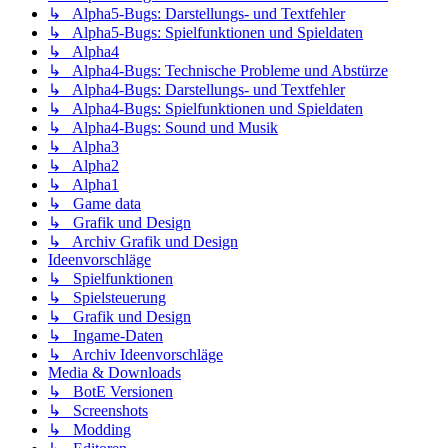
↳ Alpha5-Bugs: Darstellungs- und Textfehler
↳ Alpha5-Bugs: Spielfunktionen und Spieldaten
↳ Alpha4
↳ Alpha4-Bugs: Technische Probleme und Abstürze
↳ Alpha4-Bugs: Darstellungs- und Textfehler
↳ Alpha4-Bugs: Spielfunktionen und Spieldaten
↳ Alpha4-Bugs: Sound und Musik
↳ Alpha3
↳ Alpha2
↳ Alpha1
↳ Game data
↳ Grafik und Design
↳ Archiv Grafik und Design
Ideenvorschläge
↳ Spielfunktionen
↳ Spielsteuerung
↳ Grafik und Design
↳ Ingame-Daten
↳ Archiv Ideenvorschläge
Media & Downloads
↳ BotE Versionen
↳ Screenshots
↳ Modding