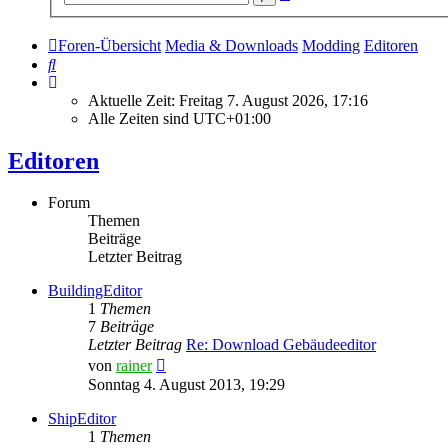
Suche
Foren-Übersicht
Media & Downloads
Modding
Editoren
Suche
Aktuelle Zeit: Freitag 7. August 2026, 17:16
Alle Zeiten sind
UTC+01:00
Editoren
Forum
Themen
Beiträge
Letzter Beitrag
BuildingEditor
1
Themen
7
Beiträge
Letzter Beitrag
Re: Download Gebäudeeditor
Neuester
von
rainer
Beitrag
Sonntag 4. August 2013, 19:29
ShipEditor
1
Themen