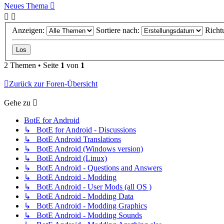
Neues Thema
Anzeigen:
Sortiere nach:
Richt
2 Themen • Seite
1
von
1
Zurück zur Foren-Übersicht
Gehe zu
BotE for Android
↳ BotE for Android - Discussions
↳ BotE Android Translations
↳ BotE Android (Windows version)
↳ BotE Android (Linux)
↳ BotE Android - Questions and Answers
↳ BotE Android - Modding
↳ BotE Android - User Mods (all OS )
↳ BotE Android - Modding Data
↳ BotE Android - Modding Graphics
↳ BotE Android - Modding Sounds