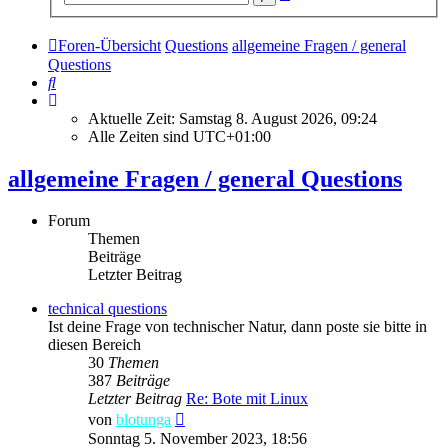
Suche
Foren-Übersicht
Questions
allgemeine Fragen / general
Questions
Suche
Aktuelle Zeit: Samstag 8. August 2026, 09:24
Alle Zeiten sind
UTC+01:00
allgemeine Fragen / general Questions
Forum
Themen
Beiträge
Letzter Beitrag
technical questions
Ist deine Frage von technischer Natur, dann poste sie bitte in
diesen Bereich
30
Themen
387
Beiträge
Letzter Beitrag
Re: Bote mit Linux
Neuester
von
blotunga
Beitrag
Sonntag 5. November 2023, 18:56