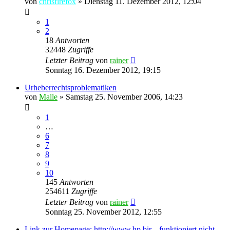
von
chrisfirefox
»
Dienstag 11. Dezember 2012, 12:04
1
2
18
Antworten
32448
Zugriffe
Letzter Beitrag
von
rainer
Sonntag 16. Dezember 2012, 19:15
Urheberrechtsproblematiken
von
Malle
»
Samstag 25. November 2006, 14:23
1
…
6
7
8
9
10
145
Antworten
254611
Zugriffe
Letzter Beitrag
von
rainer
Sonntag 25. November 2012, 12:55
Link zur Homepage: http://www.hp.bir... funktioniert nicht