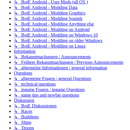
↳ BotE Android - User Mods (all OS )
↳ BotE Android - Modding Data
↳ BotE Android - Modding Graphics
↳ BotE Android - Modding Sounds
↳ BotE Android - Modding Anything else
↳ BotE Android - Modding on Android
↳ BotE Android - Modding on Windows 10
↳ BotE Android - Modding on older Windows
↳ BotE Android - Modding on Linux
Information
↳ Bekanntmachungen / Announcements
↳ Frühere Bekanntmachungen / Previous Announcements
↳ allgemeine Informationen / general information
Questions
↳ allgemeine Fragen / general Questions
↳ technical questions
↳ ingame Fragen / ingame Questions
↳ game tips and newbie questions
Diskussion
↳ BotE Diskussionen
↳ Races
↳ Buildings
↳ Ships
↳ Troops