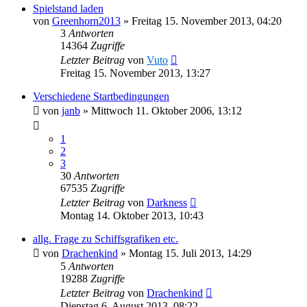
Spielstand laden
von
Greenhorn2013
»
Freitag 15. November 2013, 04:20
3
Antworten
14364
Zugriffe
Letzter Beitrag
von
Vuto
Freitag 15. November 2013, 13:27
Verschiedene Startbedingungen
von
janb
»
Mittwoch 11. Oktober 2006, 13:12
1
2
3
30
Antworten
67535
Zugriffe
Letzter Beitrag
von
Darkness
Montag 14. Oktober 2013, 10:43
allg. Frage zu Schiffsgrafiken etc.
von
Drachenkind
»
Montag 15. Juli 2013, 14:29
5
Antworten
19288
Zugriffe
Letzter Beitrag
von
Drachenkind
Dienstag 6. August 2013, 08:22