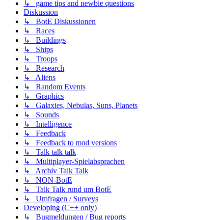
↳ game tips and newbie questions
Diskussion
↳ BotE Diskussionen
↳ Races
↳ Buildings
↳ Ships
↳ Troops
↳ Research
↳ Aliens
↳ Random Events
↳ Graphics
↳ Galaxies, Nebulas, Suns, Planets
↳ Sounds
↳ Intelligence
↳ Feedback
↳ Feedback to mod versions
↳ Talk talk talk
↳ Multiplayer-Spielabsprachen
↳ Archiv Talk Talk
↳ NON-BotE
↳ Talk Talk rund um BotE
↳ Umfragen / Surveys
Developing (C++ only)
↳ Bugmeldungen / Bug reports