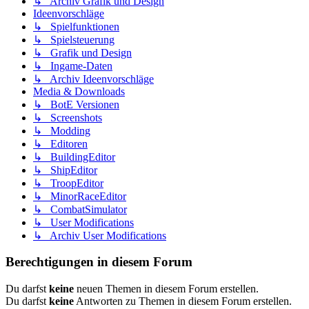
↳ Archiv Grafik und Design
Ideenvorschläge
↳ Spielfunktionen
↳ Spielsteuerung
↳ Grafik und Design
↳ Ingame-Daten
↳ Archiv Ideenvorschläge
Media & Downloads
↳ BotE Versionen
↳ Screenshots
↳ Modding
↳ Editoren
↳ BuildingEditor
↳ ShipEditor
↳ TroopEditor
↳ MinorRaceEditor
↳ CombatSimulator
↳ User Modifications
↳ Archiv User Modifications
Berechtigungen in diesem Forum
Du darfst
keine
neuen Themen in diesem Forum erstellen.
Du darfst
keine
Antworten zu Themen in diesem Forum erstellen.