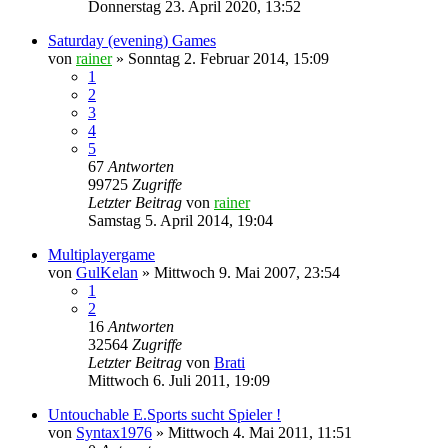
Donnerstag 23. April 2020, 13:52
Saturday (evening) Games
von
rainer
»
Sonntag 2. Februar 2014, 15:09
1
2
3
4
5
67
Antworten
99725
Zugriffe
Letzter Beitrag
von
rainer
Samstag 5. April 2014, 19:04
Multiplayergame
von
GulKelan
»
Mittwoch 9. Mai 2007, 23:54
1
2
16
Antworten
32564
Zugriffe
Letzter Beitrag
von
Brati
Mittwoch 6. Juli 2011, 19:09
Untouchable E.Sports sucht Spieler !
von
Syntax1976
»
Mittwoch 4. Mai 2011, 11:51