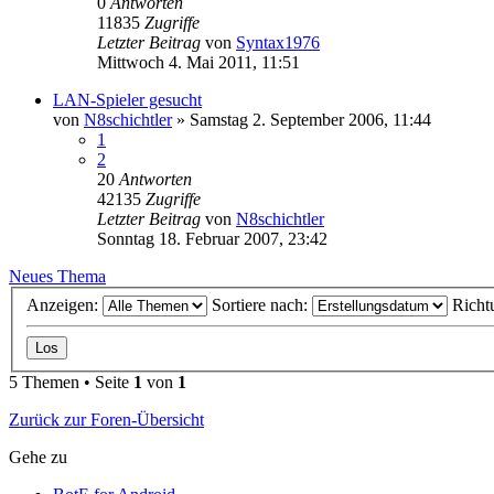
0
Antworten
11835
Zugriffe
Letzter Beitrag
von
Syntax1976
Mittwoch 4. Mai 2011, 11:51
LAN-Spieler gesucht
von
N8schichtler
»
Samstag 2. September 2006, 11:44
1
2
20
Antworten
42135
Zugriffe
Letzter Beitrag
von
N8schichtler
Sonntag 18. Februar 2007, 23:42
Neues Thema
Anzeigen:
Sortiere nach:
Richt
5 Themen • Seite
1
von
1
Zurück zur Foren-Übersicht
Gehe zu