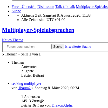
Foren-Übersicht
Diskussion
Talk talk talk
Multiplayer-Spielab
Suche
Aktuelle Zeit: Samstag 8. August 2026, 11:33
Alle Zeiten sind
UTC+01:00
Multiplayer-Spielabsprachen
Neues Thema
Erweiterte Suche
Suche
5 Themen • Seite
1
von
1
Themen
Antworten
Zugriffe
Letzter Beitrag
seeking multiplayer
von
1baum2
»
Sonntag 8. März 2020, 00:34
1
Antworten
14513
Zugriffe
Letzter Beitrag
von
DrakonAlpha