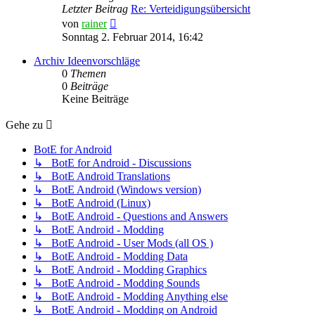
Letzter Beitrag
Re: Verteidigungsübersicht
Neuester
von
rainer
Beitrag
Sonntag 2. Februar 2014, 16:42
Archiv Ideenvorschläge
0
Themen
0
Beiträge
Keine Beiträge
Gehe zu
BotE for Android
↳ BotE for Android - Discussions
↳ BotE Android Translations
↳ BotE Android (Windows version)
↳ BotE Android (Linux)
↳ BotE Android - Questions and Answers
↳ BotE Android - Modding
↳ BotE Android - User Mods (all OS )
↳ BotE Android - Modding Data
↳ BotE Android - Modding Graphics
↳ BotE Android - Modding Sounds
↳ BotE Android - Modding Anything else
↳ BotE Android - Modding on Android