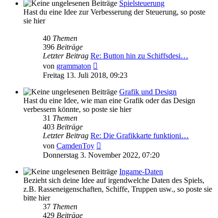
Spielsteuerung
Hast du eine Idee zur Verbesserung der Steuerung, so poste
sie hier
40
Themen
396
Beiträge
Letzter Beitrag
Re: Button hin zu Schiffsdesi…
Neuester
von
grammaton
Beitrag
Freitag 13. Juli 2018, 09:23
Grafik und Design
Hast du eine Idee, wie man eine Grafik oder das Design
verbessern könnte, so poste sie hier
31
Themen
403
Beiträge
Letzter Beitrag
Re: Die Grafikkarte funktioni…
Neuester
von
CamdenToy
Beitrag
Donnerstag 3. November 2022, 07:20
Ingame-Daten
Bezieht sich deine Idee auf irgendwelche Daten des Spiels,
z.B. Rasseneigenschaften, Schiffe, Truppen usw., so poste sie
bitte hier
37
Themen
429
Beiträge