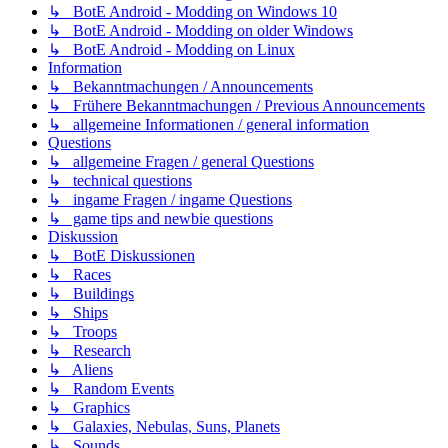
↳ BotE Android - Modding on Windows 10
↳ BotE Android - Modding on older Windows
↳ BotE Android - Modding on Linux
Information
↳ Bekanntmachungen / Announcements
↳ Frühere Bekanntmachungen / Previous Announcements
↳ allgemeine Informationen / general information
Questions
↳ allgemeine Fragen / general Questions
↳ technical questions
↳ ingame Fragen / ingame Questions
↳ game tips and newbie questions
Diskussion
↳ BotE Diskussionen
↳ Races
↳ Buildings
↳ Ships
↳ Troops
↳ Research
↳ Aliens
↳ Random Events
↳ Graphics
↳ Galaxies, Nebulas, Suns, Planets
↳ Sounds