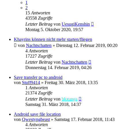
1
2
15
Antworten
43558
Zugriffe
Letzter Beitrag
von
UesugiKenshin
Montag 5. Oktober 2020, 19:57
Khayrins können nicht mehr starten/fliegen
von
Nachtschatten
»
Dienstag 12. Februar 2019, 00:20
4
Antworten
17227
Zugriffe
Letzter Beitrag
von
Nachtschatten
Donnerstag 14. Februar 2019, 04:26
Save transfer pc to android
von
Stuff9414
»
Freitag 30. März 2018, 13:35
1
Antworten
21374
Zugriffe
Letzter Beitrag
von
blotunga
Samstag 31. März 2018, 14:37
Android save file location
von
Qwestyngbeast
»
Samstag 17. Februar 2018, 11:43
4
Antworten