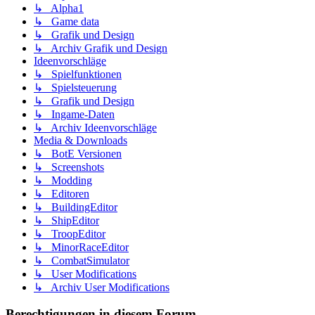
↳ Alpha1
↳ Game data
↳ Grafik und Design
↳ Archiv Grafik und Design
Ideenvorschläge
↳ Spielfunktionen
↳ Spielsteuerung
↳ Grafik und Design
↳ Ingame-Daten
↳ Archiv Ideenvorschläge
Media & Downloads
↳ BotE Versionen
↳ Screenshots
↳ Modding
↳ Editoren
↳ BuildingEditor
↳ ShipEditor
↳ TroopEditor
↳ MinorRaceEditor
↳ CombatSimulator
↳ User Modifications
↳ Archiv User Modifications
Berechtigungen in diesem Forum