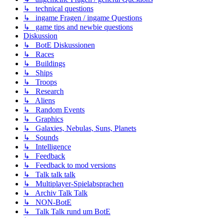
↳ technical questions
↳ ingame Fragen / ingame Questions
↳ game tips and newbie questions
Diskussion
↳ BotE Diskussionen
↳ Races
↳ Buildings
↳ Ships
↳ Troops
↳ Research
↳ Aliens
↳ Random Events
↳ Graphics
↳ Galaxies, Nebulas, Suns, Planets
↳ Sounds
↳ Intelligence
↳ Feedback
↳ Feedback to mod versions
↳ Talk talk talk
↳ Multiplayer-Spielabsprachen
↳ Archiv Talk Talk
↳ NON-BotE
↳ Talk Talk rund um BotE