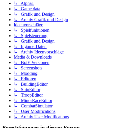
↳ Alpha1
↳ Game data
↳ Grafik und Design
↳ Archiv Grafik und Design
Ideenvorschläge
↳ Spielfunktionen
↳ Spielsteuerung
↳ Grafik und Design
↳ Ingame-Daten
↳ Archiv Ideenvorschläge
Media & Downloads
↳ BotE Versionen
↳ Screenshots
↳ Modding
↳ Editoren
↳ BuildingEditor
↳ ShipEditor
↳ TroopEditor
↳ MinorRaceEditor
↳ CombatSimulator
↳ User Modifications
↳ Archiv User Modifications
Berechtigungen in diesem Forum