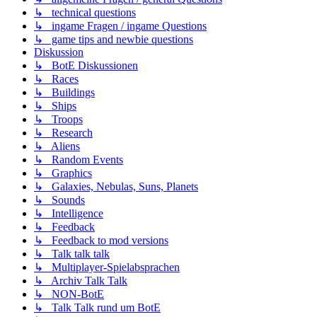
↳ technical questions
↳ ingame Fragen / ingame Questions
↳ game tips and newbie questions
Diskussion
↳ BotE Diskussionen
↳ Races
↳ Buildings
↳ Ships
↳ Troops
↳ Research
↳ Aliens
↳ Random Events
↳ Graphics
↳ Galaxies, Nebulas, Suns, Planets
↳ Sounds
↳ Intelligence
↳ Feedback
↳ Feedback to mod versions
↳ Talk talk talk
↳ Multiplayer-Spielabsprachen
↳ Archiv Talk Talk
↳ NON-BotE
↳ Talk Talk rund um BotE