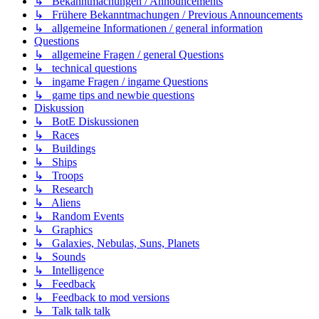
↳ Bekanntmachungen / Announcements
↳ Frühere Bekanntmachungen / Previous Announcements
↳ allgemeine Informationen / general information
Questions
↳ allgemeine Fragen / general Questions
↳ technical questions
↳ ingame Fragen / ingame Questions
↳ game tips and newbie questions
Diskussion
↳ BotE Diskussionen
↳ Races
↳ Buildings
↳ Ships
↳ Troops
↳ Research
↳ Aliens
↳ Random Events
↳ Graphics
↳ Galaxies, Nebulas, Suns, Planets
↳ Sounds
↳ Intelligence
↳ Feedback
↳ Feedback to mod versions
↳ Talk talk talk