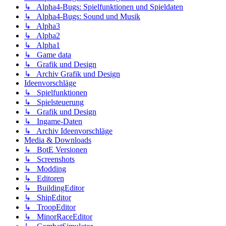
↳ Alpha4-Bugs: Spielfunktionen und Spieldaten
↳ Alpha4-Bugs: Sound und Musik
↳ Alpha3
↳ Alpha2
↳ Alpha1
↳ Game data
↳ Grafik und Design
↳ Archiv Grafik und Design
Ideenvorschläge
↳ Spielfunktionen
↳ Spielsteuerung
↳ Grafik und Design
↳ Ingame-Daten
↳ Archiv Ideenvorschläge
Media & Downloads
↳ BotE Versionen
↳ Screenshots
↳ Modding
↳ Editoren
↳ BuildingEditor
↳ ShipEditor
↳ TroopEditor
↳ MinorRaceEditor