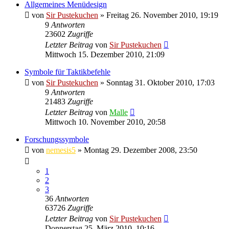
Allgemeines Menüdesign
von
Sir Pustekuchen
»
Freitag 26. November 2010, 19:19
9
Antworten
23602
Zugriffe
Letzter Beitrag
von
Sir Pustekuchen
Mittwoch 15. Dezember 2010, 21:09
Symbole für Taktikbefehle
von
Sir Pustekuchen
»
Sonntag 31. Oktober 2010, 17:03
9
Antworten
21483
Zugriffe
Letzter Beitrag
von
Malle
Mittwoch 10. November 2010, 20:58
Forschungssymbole
von
nemesis5
»
Montag 29. Dezember 2008, 23:50
1
2
3
36
Antworten
63726
Zugriffe
Letzter Beitrag
von
Sir Pustekuchen
Donnerstag 25. März 2010, 10:16