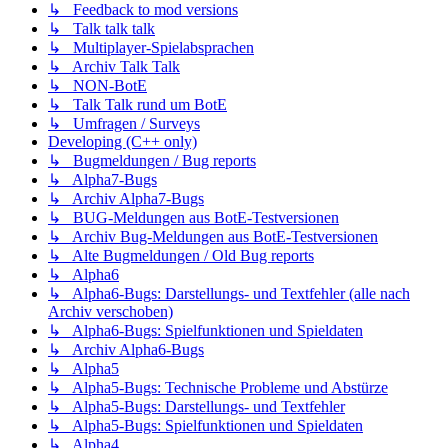
↳ Feedback to mod versions
↳ Talk talk talk
↳ Multiplayer-Spielabsprachen
↳ Archiv Talk Talk
↳ NON-BotE
↳ Talk Talk rund um BotE
↳ Umfragen / Surveys
Developing (C++ only)
↳ Bugmeldungen / Bug reports
↳ Alpha7-Bugs
↳ Archiv Alpha7-Bugs
↳ BUG-Meldungen aus BotE-Testversionen
↳ Archiv Bug-Meldungen aus BotE-Testversionen
↳ Alte Bugmeldungen / Old Bug reports
↳ Alpha6
↳ Alpha6-Bugs: Darstellungs- und Textfehler (alle nach
Archiv verschoben)
↳ Alpha6-Bugs: Spielfunktionen und Spieldaten
↳ Archiv Alpha6-Bugs
↳ Alpha5
↳ Alpha5-Bugs: Technische Probleme und Abstürze
↳ Alpha5-Bugs: Darstellungs- und Textfehler
↳ Alpha5-Bugs: Spielfunktionen und Spieldaten
↳ Alpha4