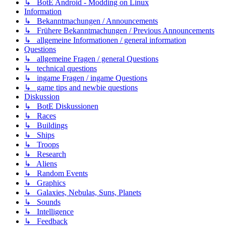
↳ BotE Android - Modding on Linux
Information
↳ Bekanntmachungen / Announcements
↳ Frühere Bekanntmachungen / Previous Announcements
↳ allgemeine Informationen / general information
Questions
↳ allgemeine Fragen / general Questions
↳ technical questions
↳ ingame Fragen / ingame Questions
↳ game tips and newbie questions
Diskussion
↳ BotE Diskussionen
↳ Races
↳ Buildings
↳ Ships
↳ Troops
↳ Research
↳ Aliens
↳ Random Events
↳ Graphics
↳ Galaxies, Nebulas, Suns, Planets
↳ Sounds
↳ Intelligence
↳ Feedback