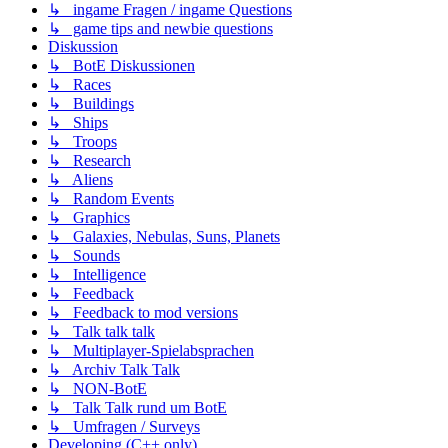
↳ ingame Fragen / ingame Questions
↳ game tips and newbie questions
Diskussion
↳ BotE Diskussionen
↳ Races
↳ Buildings
↳ Ships
↳ Troops
↳ Research
↳ Aliens
↳ Random Events
↳ Graphics
↳ Galaxies, Nebulas, Suns, Planets
↳ Sounds
↳ Intelligence
↳ Feedback
↳ Feedback to mod versions
↳ Talk talk talk
↳ Multiplayer-Spielabsprachen
↳ Archiv Talk Talk
↳ NON-BotE
↳ Talk Talk rund um BotE
↳ Umfragen / Surveys
Developing (C++ only)