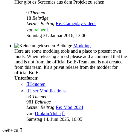
Hier gibt es Screenies aus dem Projekt zu sehen
9
Themen
18
Beiträge
Letzter Beitrag
Re: Gameplay videos
Neuester
von
rainer
Beitrag
Sonntag 31. Januar 2016, 13:06
Modding
Here are some modding tools and a place to present own
mods. When releasing a mod please add a comment that the
mod is not from the official BotE-Team and is not created
from this team. It's a privat release from the modder for
official BotE.
Unterforen:
Editoren
,
User Modifications
53
Themen
961
Beiträge
Letzter Beitrag
Re: Mod 2024
Neuester
von
DrakonAlpha
Beitrag
Samstag 14. Juni 2025, 16:05
Gehe zu