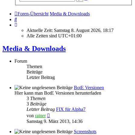
Suche
Foren-Übersicht
Media & Downloads
Suche
Aktuelle Zeit: Samstag 8. August 2026, 18:17
Alle Zeiten sind
UTC+01:00
Media & Downloads
Forum
Themen
Beiträge
Letzter Beitrag
BotE Versionen
Hier kann man BotE Versionen herunterladen
3
Themen
3
Beiträge
Letzter Beitrag
FIX für Alpha7
Neuester
von
rainer
Beitrag
Samstag 9. März 2013, 14:36
Screenshots