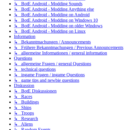
↳ BotE Android - Modding Sounds
↳ BotE Android - Modding Anything else
↳ BotE Android - Modding on Android
↳ BotE Android - Modding on Windows 10
↳ BotE Android - Modding on older Windows
↳ BotE Android - Modding on Linux
Information
↳ Bekanntmachungen / Announcements
↳ Frühere Bekanntmachungen / Previous Announcements
↳ allgemeine Informationen / general information
Questions
↳ allgemeine Fragen / general Questions
↳ technical questions
↳ ingame Fragen / ingame Questions
↳ game tips and newbie questions
Diskussion
↳ BotE Diskussionen
↳ Races
↳ Buildings
↳ Ships
↳ Troops
↳ Research
↳ Aliens
↳ Random Events