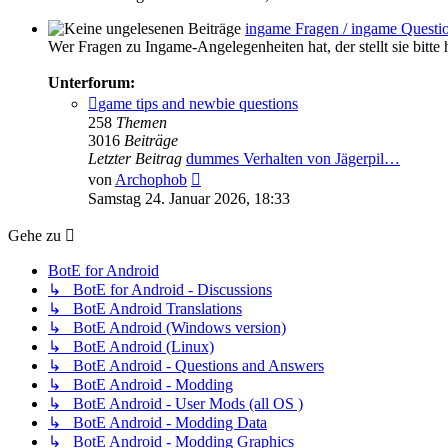
ingame Fragen / ingame Questi
Wer Fragen zu Ingame-Angelegenheiten hat, der stellt sie bitte
Unterforum:
game tips and newbie questions
258
Themen
3016
Beiträge
Letzter Beitrag
dummes Verhalten von Jägerpil…
Neuester
von
Archophob
Beitrag
Samstag 24. Januar 2026, 18:33
Gehe zu
BotE for Android
↳ BotE for Android - Discussions
↳ BotE Android Translations
↳ BotE Android (Windows version)
↳ BotE Android (Linux)
↳ BotE Android - Questions and Answers
↳ BotE Android - Modding
↳ BotE Android - User Mods (all OS )
↳ BotE Android - Modding Data
↳ BotE Android - Modding Graphics