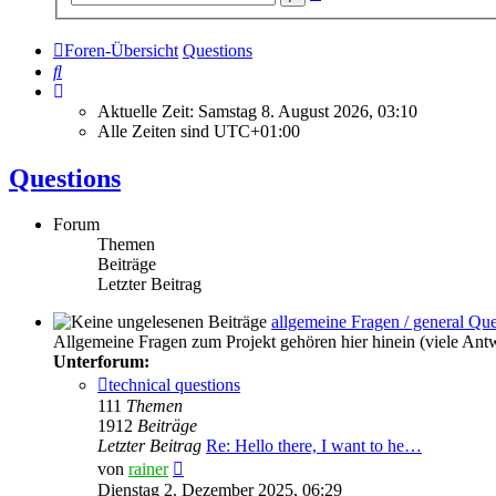
Suche
Foren-Übersicht
Questions
Suche
Aktuelle Zeit: Samstag 8. August 2026, 03:10
Alle Zeiten sind
UTC+01:00
Questions
Forum
Themen
Beiträge
Letzter Beitrag
allgemeine Fragen / general Que
Allgemeine Fragen zum Projekt gehören hier hinein (viele Ant
Unterforum:
technical questions
111
Themen
1912
Beiträge
Letzter Beitrag
Re: Hello there, I want to he…
Neuester
von
rainer
Beitrag
Dienstag 2. Dezember 2025, 06:29