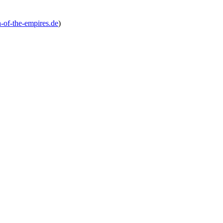
h-of-the-empires.de
)