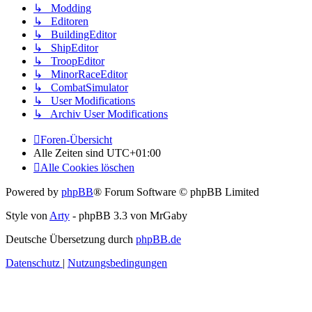
↳ Modding
↳ Editoren
↳ BuildingEditor
↳ ShipEditor
↳ TroopEditor
↳ MinorRaceEditor
↳ CombatSimulator
↳ User Modifications
↳ Archiv User Modifications
Foren-Übersicht
Alle Zeiten sind
UTC+01:00
Alle Cookies löschen
Powered by
phpBB
® Forum Software © phpBB Limited
Style von
Arty
- phpBB 3.3 von MrGaby
Deutsche Übersetzung durch
phpBB.de
Datenschutz
|
Nutzungsbedingungen