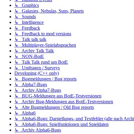
↳ Graphics
↳ Galaxies, Nebulas, Suns, Planets
↳ Sounds
↳ Intelligence
↳ Feedback
↳ Feedback to mod versions
↳ Talk talk talk
↳ Multiplayer-Spielabsprachen
↳ Archiv Talk Talk
↳ NON-BotE
↳ Talk Talk rund um BotE
↳ Umfragen / Surveys
Developing (C++ only)
↳ Bugmeldungen / Bug reports
↳ Alpha7-Bugs
↳ Archiv Alpha7-Bugs
↳ BUG-Meldungen aus BotE-Testversionen
↳ Archiv Bug-Meldungen aus BotE-Testversionen
↳ Alte Bugmeldungen / Old Bug reports
↳ Alpha6
↳ Alpha6-Bugs: Darstellungs- und Textfehler (alle nach Arch
↳ Alpha6-Bugs: Spielfunktionen und Spieldaten
↳ Archiv Alpha6-Bugs