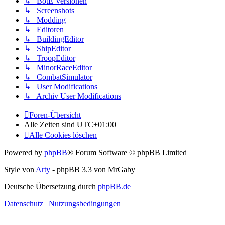
↳ BotE Versionen
↳ Screenshots
↳ Modding
↳ Editoren
↳ BuildingEditor
↳ ShipEditor
↳ TroopEditor
↳ MinorRaceEditor
↳ CombatSimulator
↳ User Modifications
↳ Archiv User Modifications
Foren-Übersicht
Alle Zeiten sind
UTC+01:00
Alle Cookies löschen
Powered by
phpBB
® Forum Software © phpBB Limited
Style von
Arty
- phpBB 3.3 von MrGaby
Deutsche Übersetzung durch
phpBB.de
Datenschutz
|
Nutzungsbedingungen