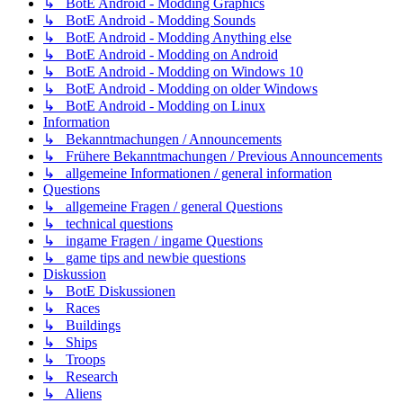
↳ BotE Android - Modding Graphics
↳ BotE Android - Modding Sounds
↳ BotE Android - Modding Anything else
↳ BotE Android - Modding on Android
↳ BotE Android - Modding on Windows 10
↳ BotE Android - Modding on older Windows
↳ BotE Android - Modding on Linux
Information
↳ Bekanntmachungen / Announcements
↳ Frühere Bekanntmachungen / Previous Announcements
↳ allgemeine Informationen / general information
Questions
↳ allgemeine Fragen / general Questions
↳ technical questions
↳ ingame Fragen / ingame Questions
↳ game tips and newbie questions
Diskussion
↳ BotE Diskussionen
↳ Races
↳ Buildings
↳ Ships
↳ Troops
↳ Research
↳ Aliens