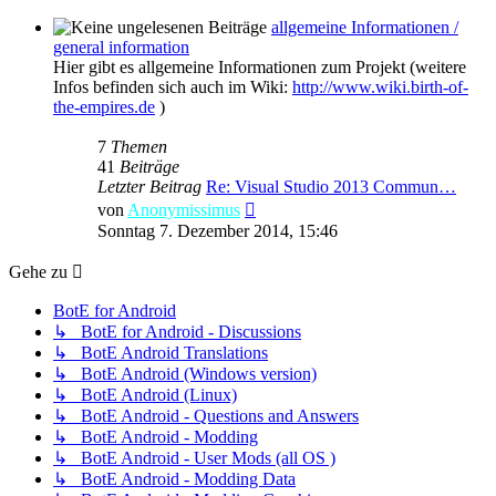
allgemeine Informationen /
general information
Hier gibt es allgemeine Informationen zum Projekt (weitere
Infos befinden sich auch im Wiki:
http://www.wiki.birth-of-
the-empires.de
)
7
Themen
41
Beiträge
Letzter Beitrag
Re: Visual Studio 2013 Commun…
Neuester
von
Anonymissimus
Beitrag
Sonntag 7. Dezember 2014, 15:46
Gehe zu
BotE for Android
↳ BotE for Android - Discussions
↳ BotE Android Translations
↳ BotE Android (Windows version)
↳ BotE Android (Linux)
↳ BotE Android - Questions and Answers
↳ BotE Android - Modding
↳ BotE Android - User Mods (all OS )
↳ BotE Android - Modding Data