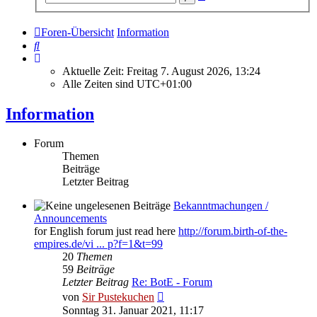
Suche
Foren-Übersicht
Information
Suche
Aktuelle Zeit: Freitag 7. August 2026, 13:24
Alle Zeiten sind
UTC+01:00
Information
Forum
Themen
Beiträge
Letzter Beitrag
Bekanntmachungen /
Announcements
for English forum just read here
http://forum.birth-of-the-
empires.de/vi ... p?f=1&t=99
20
Themen
59
Beiträge
Letzter Beitrag
Re: BotE - Forum
Neuester
von
Sir Pustekuchen
Beitrag
Sonntag 31. Januar 2021, 11:17