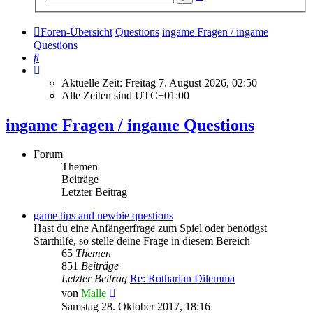
Suche
Foren-Übersicht
Questions
ingame Fragen / ingame
Questions
Suche
Aktuelle Zeit: Freitag 7. August 2026, 02:50
Alle Zeiten sind
UTC+01:00
ingame Fragen / ingame Questions
Forum
Themen
Beiträge
Letzter Beitrag
game tips and newbie questions
Hast du eine Anfängerfrage zum Spiel oder benötigst
Starthilfe, so stelle deine Frage in diesem Bereich
65
Themen
851
Beiträge
Letzter Beitrag
Re: Rotharian Dilemma
Neuester
von
Malle
Beitrag
Samstag 28. Oktober 2017, 18:16