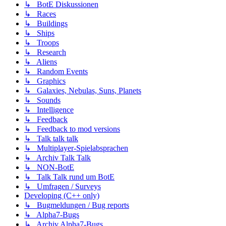
↳ BotE Diskussionen
↳ Races
↳ Buildings
↳ Ships
↳ Troops
↳ Research
↳ Aliens
↳ Random Events
↳ Graphics
↳ Galaxies, Nebulas, Suns, Planets
↳ Sounds
↳ Intelligence
↳ Feedback
↳ Feedback to mod versions
↳ Talk talk talk
↳ Multiplayer-Spielabsprachen
↳ Archiv Talk Talk
↳ NON-BotE
↳ Talk Talk rund um BotE
↳ Umfragen / Surveys
Developing (C++ only)
↳ Bugmeldungen / Bug reports
↳ Alpha7-Bugs
↳ Archiv Alpha7-Bugs