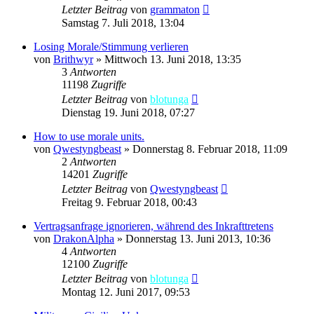
Letzter Beitrag
von
grammaton
Samstag 7. Juli 2018, 13:04
Losing Morale/Stimmung verlieren
von
Brithwyr
»
Mittwoch 13. Juni 2018, 13:35
3
Antworten
11198
Zugriffe
Letzter Beitrag
von
blotunga
Dienstag 19. Juni 2018, 07:27
How to use morale units.
von
Qwestyngbeast
»
Donnerstag 8. Februar 2018, 11:09
2
Antworten
14201
Zugriffe
Letzter Beitrag
von
Qwestyngbeast
Freitag 9. Februar 2018, 00:43
Vertragsanfrage ignorieren, während des Inkrafttretens
von
DrakonAlpha
»
Donnerstag 13. Juni 2013, 10:36
4
Antworten
12100
Zugriffe
Letzter Beitrag
von
blotunga
Montag 12. Juni 2017, 09:53