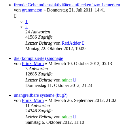
fremde Geheimdienstaktivitäten aufdecken bzw. bemerken
von
grammaton
»
Donnerstag 21. Juli 2011, 14:41
1
2
24
Antworten
41586
Zugriffe
Letzter Beitrag
von
RedAdder
Montag 22. Oktober 2012, 19:09
die (komplizierte) spionage
von
Prinz_Morn
»
Mittwoch 10. Oktober 2012, 05:13
3
Antworten
12685
Zugriffe
Letzter Beitrag
von
rainer
Donnerstag 11. Oktober 2012, 21:23
unangreifbare systeme (bug?)
von
Prinz_Morn
»
Mittwoch 26. September 2012, 21:02
11
Antworten
24346
Zugriffe
Letzter Beitrag
von
rainer
Samstag 6. Oktober 2012, 11:10