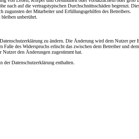
ng von Leben, Körper und Gesundheit oder vorsätzlichem oder grob fah
e nach auf die vertragstypischen Durchschnittsschäden begrenzt. Dies
h zugunsten der Mitarbeiter und Erfüllungsgehilfen des Betreibers.
bleiben unberührt.
e Datenschutzerklärung zu ändern. Die Änderung wird dem Nutzer per E-
m Falle des Widerspruchs erlischt das zwischen dem Betreiber und dem 
er Nutzer den Änderungen zugestimmt hat.
n der Datenschutzerklärung enthalten.