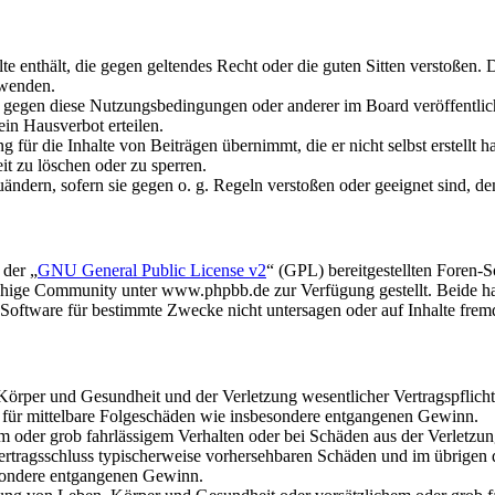
alte enthält, die gegen geltendes Recht oder die guten Sitten verstoßen. 
rwenden.
n gegen diese Nutzungsbedingungen oder anderer im Board veröffentli
in Hausverbot erteilen.
für die Inhalte von Beiträgen übernimmt, die er nicht selbst erstellt 
it zu löschen oder zu sperren.
uändern, sofern sie gegen o. g. Regeln verstoßen oder geeignet sind, 
 der „
GNU General Public License v2
“ (GPL) bereitgestellten Foren
hige Community unter www.phpbb.de zur Verfügung gestellt. Beide hab
oftware für bestimmte Zwecke nicht untersagen oder auf Inhalte frem
rper und Gesundheit und der Verletzung wesentlicher Vertragspflichten
ch für mittelbare Folgeschäden wie insbesondere entgangenen Gewinn.
em oder grob fahrlässigem Verhalten oder bei Schäden aus der Verletz
i Vertragsschluss typischerweise vorhersehbaren Schäden und im übrigen
besondere entgangenen Gewinn.