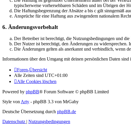
Die Haftung ist gegenüber Unternehmern außer bei der Verletzu
typischerweise vorhersehbaren Schäden und im Übrigen der Höh
Die Haftungsbegrenzung der Absätze a bis c gilt sinngemäß auc
Ansprüche für eine Haftung aus zwingendem nationalem Recht 
6. Änderungsvorbehalt
Der Betreiber ist berechtigt, die Nutzungsbedingungen und di
Der Nutzer ist berechtigt, den Änderungen zu widersprechen. I
Die Änderungen gelten als anerkannt und verbindlich, wenn d
Informationen über den Umgang mit deinen persönlichen Daten sind i
Foren-Übersicht
Alle Zeiten sind
UTC+01:00
Alle Cookies löschen
Powered by
phpBB
® Forum Software © phpBB Limited
Style von
Arty
- phpBB 3.3 von MrGaby
Deutsche Übersetzung durch
phpBB.de
Datenschutz
|
Nutzungsbedingungen