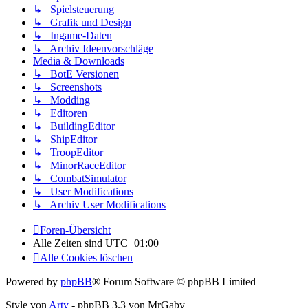
↳ Spielsteuerung
↳ Grafik und Design
↳ Ingame-Daten
↳ Archiv Ideenvorschläge
Media & Downloads
↳ BotE Versionen
↳ Screenshots
↳ Modding
↳ Editoren
↳ BuildingEditor
↳ ShipEditor
↳ TroopEditor
↳ MinorRaceEditor
↳ CombatSimulator
↳ User Modifications
↳ Archiv User Modifications
Foren-Übersicht
Alle Zeiten sind
UTC+01:00
Alle Cookies löschen
Powered by
phpBB
® Forum Software © phpBB Limited
Style von
Arty
- phpBB 3.3 von MrGaby