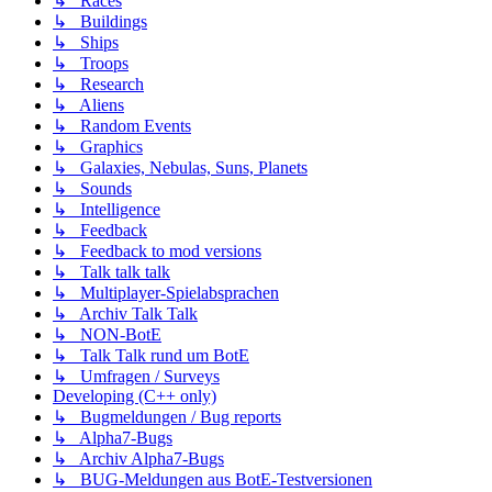
↳ Races
↳ Buildings
↳ Ships
↳ Troops
↳ Research
↳ Aliens
↳ Random Events
↳ Graphics
↳ Galaxies, Nebulas, Suns, Planets
↳ Sounds
↳ Intelligence
↳ Feedback
↳ Feedback to mod versions
↳ Talk talk talk
↳ Multiplayer-Spielabsprachen
↳ Archiv Talk Talk
↳ NON-BotE
↳ Talk Talk rund um BotE
↳ Umfragen / Surveys
Developing (C++ only)
↳ Bugmeldungen / Bug reports
↳ Alpha7-Bugs
↳ Archiv Alpha7-Bugs
↳ BUG-Meldungen aus BotE-Testversionen