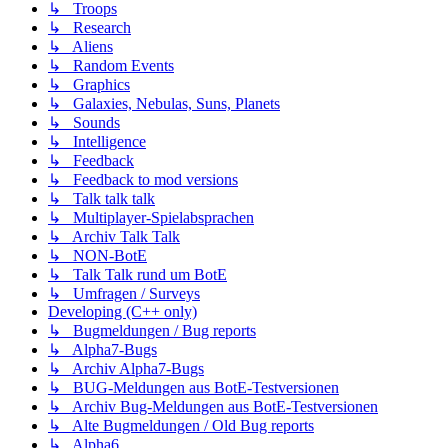
↳ Troops
↳ Research
↳ Aliens
↳ Random Events
↳ Graphics
↳ Galaxies, Nebulas, Suns, Planets
↳ Sounds
↳ Intelligence
↳ Feedback
↳ Feedback to mod versions
↳ Talk talk talk
↳ Multiplayer-Spielabsprachen
↳ Archiv Talk Talk
↳ NON-BotE
↳ Talk Talk rund um BotE
↳ Umfragen / Surveys
Developing (C++ only)
↳ Bugmeldungen / Bug reports
↳ Alpha7-Bugs
↳ Archiv Alpha7-Bugs
↳ BUG-Meldungen aus BotE-Testversionen
↳ Archiv Bug-Meldungen aus BotE-Testversionen
↳ Alte Bugmeldungen / Old Bug reports
↳ Alpha6