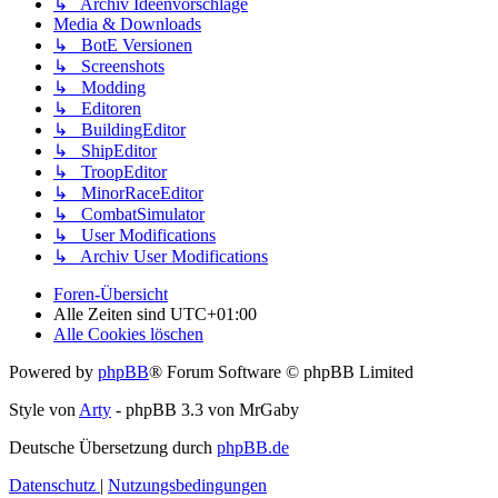
↳ Archiv Ideenvorschläge
Media & Downloads
↳ BotE Versionen
↳ Screenshots
↳ Modding
↳ Editoren
↳ BuildingEditor
↳ ShipEditor
↳ TroopEditor
↳ MinorRaceEditor
↳ CombatSimulator
↳ User Modifications
↳ Archiv User Modifications
Foren-Übersicht
Alle Zeiten sind
UTC+01:00
Alle Cookies löschen
Powered by
phpBB
® Forum Software © phpBB Limited
Style von
Arty
- phpBB 3.3 von MrGaby
Deutsche Übersetzung durch
phpBB.de
Datenschutz
|
Nutzungsbedingungen