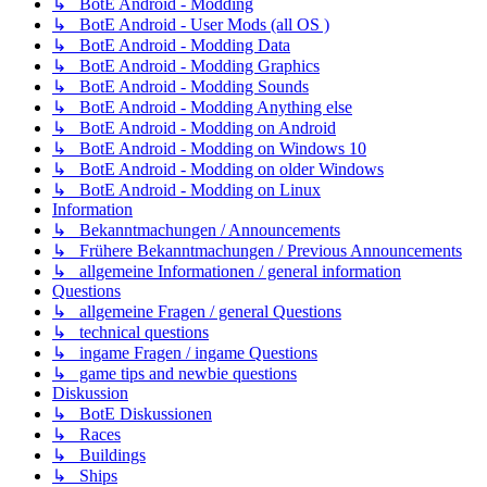
↳ BotE Android - Modding
↳ BotE Android - User Mods (all OS )
↳ BotE Android - Modding Data
↳ BotE Android - Modding Graphics
↳ BotE Android - Modding Sounds
↳ BotE Android - Modding Anything else
↳ BotE Android - Modding on Android
↳ BotE Android - Modding on Windows 10
↳ BotE Android - Modding on older Windows
↳ BotE Android - Modding on Linux
Information
↳ Bekanntmachungen / Announcements
↳ Frühere Bekanntmachungen / Previous Announcements
↳ allgemeine Informationen / general information
Questions
↳ allgemeine Fragen / general Questions
↳ technical questions
↳ ingame Fragen / ingame Questions
↳ game tips and newbie questions
Diskussion
↳ BotE Diskussionen
↳ Races
↳ Buildings
↳ Ships