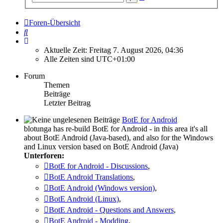
Suche
Foren-Übersicht
Suche
Aktuelle Zeit: Freitag 7. August 2026, 04:36
Alle Zeiten sind
UTC+01:00
Forum
Themen
Beiträge
Letzter Beitrag
BotE for Android
blotunga has re-build BotE for Android - in this area it's all
about BotE Android (Java-based), and also for the Windows
and Linux version based on BotE Android (Java)
Unterforen:
BotE for Android - Discussions
,
BotE Android Translations
,
BotE Android (Windows version)
,
BotE Android (Linux)
,
BotE Android - Questions and Answers
,
BotE Android - Modding
,