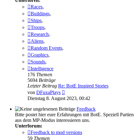
Unterforen:
Races
,
Buildings
,
Ships
,
Troops
,
Research
,
Aliens
,
Random Events
,
Graphics
,
Sounds
,
Intelligence
176
Themen
5694
Beiträge
Letzter Beitrag
Re: BotE Inspired Stories
Neuester
von
DFuxaPlays
Beitrag
Dienstag 8. August 2023, 00:42
Feedback
Bitte postet hier eure Erfahrungen mit BotE. Speziell Partien
aus dem MP-Modus interessieren uns.
Unterforum:
Feedback to mod versions
59
Themen