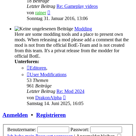
18
Beiträge
Letzter Beitrag
Re: Gameplay videos
Neuester
von
rainer
Beitrag
Sonntag 31. Januar 2016, 13:06
Modding
Here are some modding tools and a place to present own
mods. When releasing a mod please add a comment that the
mod is not from the official BotE-Team and is not created
from this team. It's a privat release from the modder for
official BotE.
Unterforen:
Editoren
,
User Modifications
53
Themen
961
Beiträge
Letzter Beitrag
Re: Mod 2024
Neuester
von
DrakonAlpha
Beitrag
Samstag 14. Juni 2025, 16:05
Anmelden
•
Registrieren
Benutzername:
Passwort: