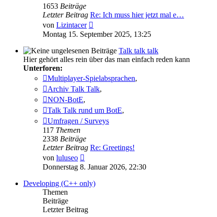
1653
Beiträge
Letzter Beitrag
Re: Ich muss hier jetzt mal e…
Neuester
von
Lizintacer
Beitrag
Montag 15. September 2025, 13:25
Talk talk talk
Hier gehört alles rein über das man einfach reden kann
Unterforen:
Multiplayer-Spielabsprachen
,
Archiv Talk Talk
,
NON-BotE
,
Talk Talk rund um BotE
,
Umfragen / Surveys
117
Themen
2338
Beiträge
Letzter Beitrag
Re: Greetings!
Neuester
von
luluseo
Beitrag
Donnerstag 8. Januar 2026, 22:30
Developing (C++ only)
Themen
Beiträge
Letzter Beitrag