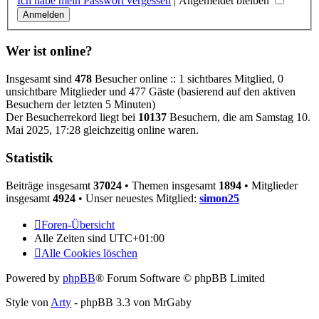
Ich habe mein Passwort vergessen
|
Angemeldet bleiben
Wer ist online?
Insgesamt sind
478
Besucher online :: 1 sichtbares Mitglied, 0
unsichtbare Mitglieder und 477 Gäste (basierend auf den aktiven
Besuchern der letzten 5 Minuten)
Der Besucherrekord liegt bei
10137
Besuchern, die am Samstag 10.
Mai 2025, 17:28 gleichzeitig online waren.
Statistik
Beiträge insgesamt
37024
• Themen insgesamt
1894
• Mitglieder
insgesamt
4924
• Unser neuestes Mitglied:
simon25
Foren-Übersicht
Alle Zeiten sind
UTC+01:00
Alle Cookies löschen
Powered by
phpBB
® Forum Software © phpBB Limited
Style von
Arty
- phpBB 3.3 von MrGaby