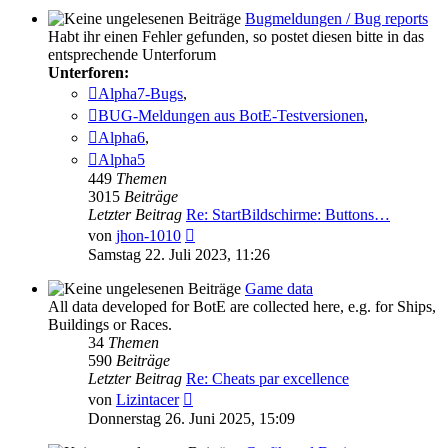
Bugmeldungen / Bug reports
Habt ihr einen Fehler gefunden, so postet diesen bitte in das
entsprechende Unterforum
Unterforen:
Alpha7-Bugs
,
BUG-Meldungen aus BotE-Testversionen
,
Alpha6
,
Alpha5
449
Themen
3015
Beiträge
Letzter Beitrag
Re: StartBildschirme: Buttons…
Neuester
von
jhon-1010
Beitrag
Samstag 22. Juli 2023, 11:26
Game data
All data developed for BotE are collected here, e.g. for Ships,
Buildings or Races.
34
Themen
590
Beiträge
Letzter Beitrag
Re: Cheats par excellence
Neuester
von
Lizintacer
Beitrag
Donnerstag 26. Juni 2025, 15:09