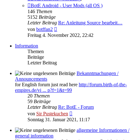
BotE Android - User Mods (all OS )
146
Themen
5152
Beiträge
Letzter Beitrag
Re: Anleitung Source bearbeit…
Neuester
von
botffan2
Beitrag
Freitag 4. November 2022, 22:42
Information
Themen
Beiträge
Letzter Beitrag
Bekanntmachungen /
Announcements
for English forum just read here
http://forum.birth-of-the-
empires.de/vi ... p?f=1&t=99
20
Themen
59
Beiträge
Letzter Beitrag
Re: BotE - Forum
Neuester
von
Sir Pustekuchen
Beitrag
Sonntag 31. Januar 2021, 11:17
allgemeine Informationen /
general information