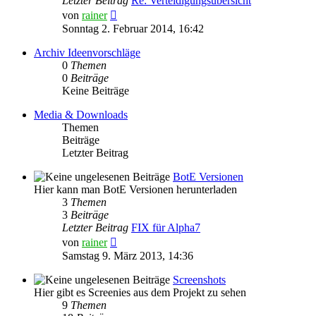
Letzter Beitrag
Re: Verteidigungsübersicht
Neuester
von
rainer
Beitrag
Sonntag 2. Februar 2014, 16:42
Archiv Ideenvorschläge
0
Themen
0
Beiträge
Keine Beiträge
Media & Downloads
Themen
Beiträge
Letzter Beitrag
BotE Versionen
Hier kann man BotE Versionen herunterladen
3
Themen
3
Beiträge
Letzter Beitrag
FIX für Alpha7
Neuester
von
rainer
Beitrag
Samstag 9. März 2013, 14:36
Screenshots
Hier gibt es Screenies aus dem Projekt zu sehen
9
Themen