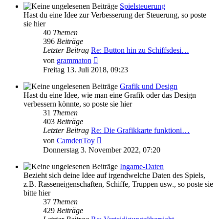
Spielsteuerung
Hast du eine Idee zur Verbesserung der Steuerung, so poste
sie hier
40
Themen
396
Beiträge
Letzter Beitrag
Re: Button hin zu Schiffsdesi…
Neuester
von
grammaton
Beitrag
Freitag 13. Juli 2018, 09:23
Grafik und Design
Hast du eine Idee, wie man eine Grafik oder das Design
verbessern könnte, so poste sie hier
31
Themen
403
Beiträge
Letzter Beitrag
Re: Die Grafikkarte funktioni…
Neuester
von
CamdenToy
Beitrag
Donnerstag 3. November 2022, 07:20
Ingame-Daten
Bezieht sich deine Idee auf irgendwelche Daten des Spiels,
z.B. Rasseneigenschaften, Schiffe, Truppen usw., so poste sie
bitte hier
37
Themen
429
Beiträge