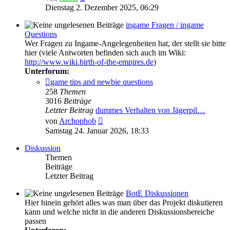
Beitrag
Dienstag 2. Dezember 2025, 06:29
ingame Fragen / ingame
Questions
Wer Fragen zu Ingame-Angelegenheiten hat, der stellt sie bitte
hier (viele Antworten befinden sich auch im Wiki:
http://www.wiki.birth-of-the-empires.de
)
Unterforum:
game tips and newbie questions
258
Themen
3016
Beiträge
Letzter Beitrag
dummes Verhalten von Jägerpil…
Neuester
von
Archophob
Beitrag
Samstag 24. Januar 2026, 18:33
Diskussion
Themen
Beiträge
Letzter Beitrag
BotE Diskussionen
Hier hinein gehört alles was man über das Projekt diskutieren
kann und welche nicht in die anderen Diskussionsbereiche
passen