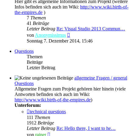
Hier gibt es allgemeine Informationen zum Projekt (weitere
Infos befinden sich auch im Wiki:
http://www.wiki.birth-of-
the-empires.de
)
7
Themen
41
Beiträge
Letzter Beitrag
Re: Visual Studio 2013 Commun…
Neuester
von
Anonymissimus
Beitrag
Sonntag 7. Dezember 2014, 15:46
Questions
Themen
Beiträge
Letzter Beitrag
allgemeine Fragen / general
Questions
Allgemeine Fragen zum Projekt gehören hier hinein (viele
Antworten befinden sich auch im Wiki:
http://www.wiki.birth-of-the-empires.de
)
Unterforum:
technical questions
111
Themen
1912
Beiträge
Letzter Beitrag
Re: Hello there, I want to he…
Neuester
von
rainer