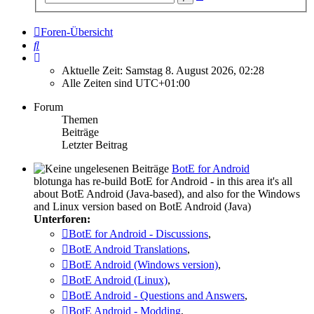
Suche
Foren-Übersicht
Suche
Aktuelle Zeit: Samstag 8. August 2026, 02:28
Alle Zeiten sind
UTC+01:00
Forum
Themen
Beiträge
Letzter Beitrag
BotE for Android
blotunga has re-build BotE for Android - in this area it's all
about BotE Android (Java-based), and also for the Windows
and Linux version based on BotE Android (Java)
Unterforen:
BotE for Android - Discussions
,
BotE Android Translations
,
BotE Android (Windows version)
,
BotE Android (Linux)
,
BotE Android - Questions and Answers
,
BotE Android - Modding
,