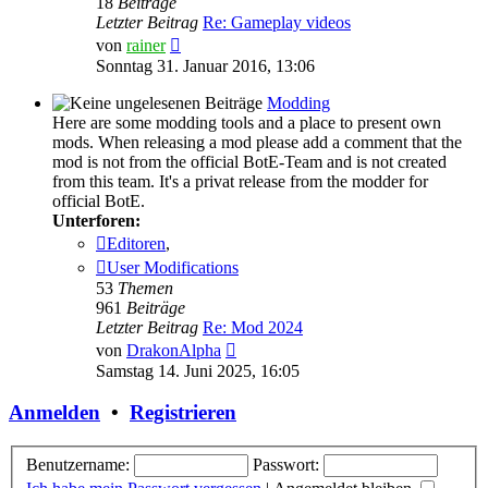
18
Beiträge
Letzter Beitrag
Re: Gameplay videos
Neuester
von
rainer
Beitrag
Sonntag 31. Januar 2016, 13:06
Modding
Here are some modding tools and a place to present own
mods. When releasing a mod please add a comment that the
mod is not from the official BotE-Team and is not created
from this team. It's a privat release from the modder for
official BotE.
Unterforen:
Editoren
,
User Modifications
53
Themen
961
Beiträge
Letzter Beitrag
Re: Mod 2024
Neuester
von
DrakonAlpha
Beitrag
Samstag 14. Juni 2025, 16:05
Anmelden
•
Registrieren
Benutzername:
Passwort: