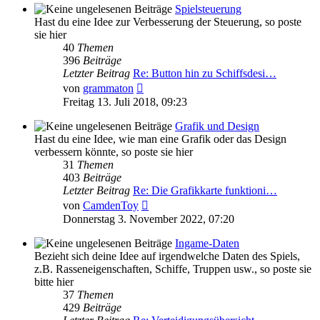
Spielsteuerung
Hast du eine Idee zur Verbesserung der Steuerung, so poste
sie hier
40
Themen
396
Beiträge
Letzter Beitrag
Re: Button hin zu Schiffsdesi…
Neuester
von
grammaton
Beitrag
Freitag 13. Juli 2018, 09:23
Grafik und Design
Hast du eine Idee, wie man eine Grafik oder das Design
verbessern könnte, so poste sie hier
31
Themen
403
Beiträge
Letzter Beitrag
Re: Die Grafikkarte funktioni…
Neuester
von
CamdenToy
Beitrag
Donnerstag 3. November 2022, 07:20
Ingame-Daten
Bezieht sich deine Idee auf irgendwelche Daten des Spiels,
z.B. Rasseneigenschaften, Schiffe, Truppen usw., so poste sie
bitte hier
37
Themen
429
Beiträge