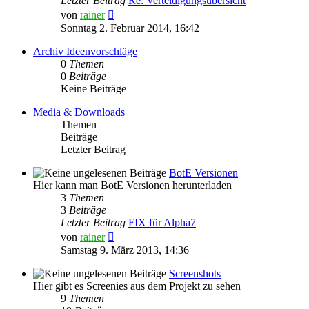
Letzter Beitrag
Re: Verteidigungsübersicht
Neuester
von
rainer
Beitrag
Sonntag 2. Februar 2014, 16:42
Archiv Ideenvorschläge
0
Themen
0
Beiträge
Keine Beiträge
Media & Downloads
Themen
Beiträge
Letzter Beitrag
BotE Versionen
Hier kann man BotE Versionen herunterladen
3
Themen
3
Beiträge
Letzter Beitrag
FIX für Alpha7
Neuester
von
rainer
Beitrag
Samstag 9. März 2013, 14:36
Screenshots
Hier gibt es Screenies aus dem Projekt zu sehen
9
Themen