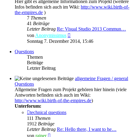
Hier gibt es allgemeine Informationen zum Projekt (weitere
Infos befinden sich auch im Wiki:
http://www.wiki.birth-of-
the-empires.de
)
7
Themen
41
Beiträge
Letzter Beitrag
Re: Visual Studio 2013 Commun…
Neuester
von
Anonymissimus
Beitrag
Sonntag 7. Dezember 2014, 15:46
Questions
Themen
Beiträge
Letzter Beitrag
allgemeine Fragen / general
Questions
Allgemeine Fragen zum Projekt gehören hier hinein (viele
Antworten befinden sich auch im Wiki:
http://www.wiki.birth-of-the-empires.de
)
Unterforum:
technical questions
111
Themen
1912
Beiträge
Letzter Beitrag
Re: Hello there, I want to he…
Neuester
von
rainer