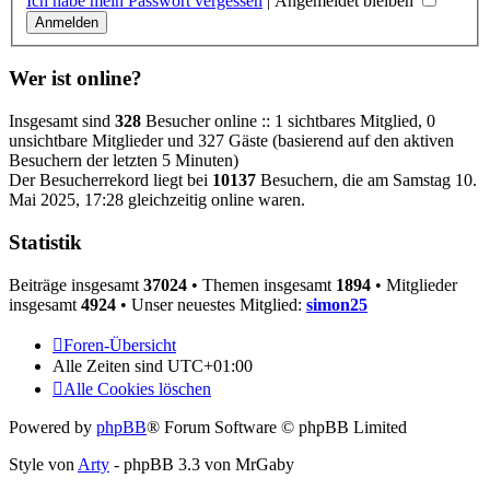
Ich habe mein Passwort vergessen
|
Angemeldet bleiben
Wer ist online?
Insgesamt sind
328
Besucher online :: 1 sichtbares Mitglied, 0
unsichtbare Mitglieder und 327 Gäste (basierend auf den aktiven
Besuchern der letzten 5 Minuten)
Der Besucherrekord liegt bei
10137
Besuchern, die am Samstag 10.
Mai 2025, 17:28 gleichzeitig online waren.
Statistik
Beiträge insgesamt
37024
• Themen insgesamt
1894
• Mitglieder
insgesamt
4924
• Unser neuestes Mitglied:
simon25
Foren-Übersicht
Alle Zeiten sind
UTC+01:00
Alle Cookies löschen
Powered by
phpBB
® Forum Software © phpBB Limited
Style von
Arty
- phpBB 3.3 von MrGaby