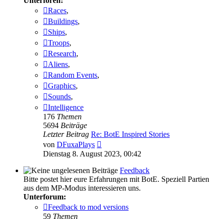
Unterforen:
Races
,
Buildings
,
Ships
,
Troops
,
Research
,
Aliens
,
Random Events
,
Graphics
,
Sounds
,
Intelligence
176
Themen
5694
Beiträge
Letzter Beitrag
Re: BotE Inspired Stories
Neuester
von
DFuxaPlays
Beitrag
Dienstag 8. August 2023, 00:42
Feedback
Bitte postet hier eure Erfahrungen mit BotE. Speziell Partien
aus dem MP-Modus interessieren uns.
Unterforum:
Feedback to mod versions
59
Themen