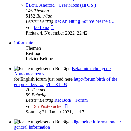
BotE Android - User Mods (all OS )
146
Themen
5152
Beiträge
Letzter Beitrag
Re: Anleitung Source bearbeit…
Neuester
von
botffan2
Beitrag
Freitag 4. November 2022, 22:42
Information
Themen
Beiträge
Letzter Beitrag
Bekanntmachungen /
Announcements
for English forum just read here
http://forum.birth-of-the-
empires.de/vi ... p?f=1&t=99
20
Themen
59
Beiträge
Letzter Beitrag
Re: BotE - Forum
Neuester
von
Sir Pustekuchen
Beitrag
Sonntag 31. Januar 2021, 11:17
allgemeine Informationen /
general information