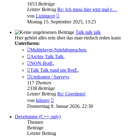
1653
Beiträge
Letzter Beitrag
Re: Ich muss hier jetzt mal e…
Neuester
von
Lizintacer
Beitrag
Montag 15. September 2025, 13:25
Talk talk talk
Hier gehört alles rein über das man einfach reden kann
Unterforen:
Multiplayer-Spielabsprachen
,
Archiv Talk Talk
,
NON-BotE
,
Talk Talk rund um BotE
,
Umfragen / Surveys
117
Themen
2338
Beiträge
Letzter Beitrag
Re: Greetings!
Neuester
von
luluseo
Beitrag
Donnerstag 8. Januar 2026, 22:30
Developing (C++ only)
Themen
Beiträge
Letzter Beitrag