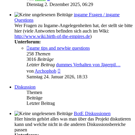
Beitrag
Dienstag 2. Dezember 2025, 06:29
ingame Fragen / ingame
Questions
Wer Fragen zu Ingame-Angelegenheiten hat, der stellt sie bitte
hier (viele Antworten befinden sich auch im Wiki:
http://www.wiki.birth-of-the-empires.de
)
Unterforum:
game tips and newbie questions
258
Themen
3016
Beiträge
Letzter Beitrag
dummes Verhalten von Jägerpil…
Neuester
von
Archophob
Beitrag
Samstag 24. Januar 2026, 18:33
Diskussion
Themen
Beiträge
Letzter Beitrag
BotE Diskussionen
Hier hinein gehört alles was man über das Projekt diskutieren
kann und welche nicht in die anderen Diskussionsbereiche
passen