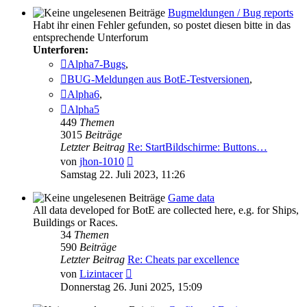
Bugmeldungen / Bug reports
Habt ihr einen Fehler gefunden, so postet diesen bitte in das
entsprechende Unterforum
Unterforen:
Alpha7-Bugs
,
BUG-Meldungen aus BotE-Testversionen
,
Alpha6
,
Alpha5
449
Themen
3015
Beiträge
Letzter Beitrag
Re: StartBildschirme: Buttons…
Neuester
von
jhon-1010
Beitrag
Samstag 22. Juli 2023, 11:26
Game data
All data developed for BotE are collected here, e.g. for Ships,
Buildings or Races.
34
Themen
590
Beiträge
Letzter Beitrag
Re: Cheats par excellence
Neuester
von
Lizintacer
Beitrag
Donnerstag 26. Juni 2025, 15:09